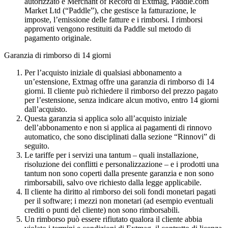
autorizzato e Merchant of Record di Extmag, Paddle.com
Market Ltd (“Paddle”), che gestisce la fatturazione, le
imposte, l’emissione delle fatture e i rimborsi. I rimborsi
approvati vengono restituiti da Paddle sul metodo di
pagamento originale.
Garanzia di rimborso di 14 giorni
Per l’acquisto iniziale di qualsiasi abbonamento a
un’estensione, Extmag offre una garanzia di rimborso di 14
giorni. Il cliente può richiedere il rimborso del prezzo pagato
per l’estensione, senza indicare alcun motivo, entro 14 giorni
dall’acquisto.
Questa garanzia si applica solo all’acquisto iniziale
dell’abbonamento e non si applica ai pagamenti di rinnovo
automatico, che sono disciplinati dalla sezione “Rinnovi” di
seguito.
Le tariffe per i servizi una tantum – quali installazione,
risoluzione dei conflitti e personalizzazione – e i prodotti una
tantum non sono coperti dalla presente garanzia e non sono
rimborsabili, salvo ove richiesto dalla legge applicabile.
Il cliente ha diritto al rimborso dei soli fondi monetari pagati
per il software; i mezzi non monetari (ad esempio eventuali
crediti o punti del cliente) non sono rimborsabili.
Un rimborso può essere rifiutato qualora il cliente abbia