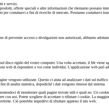
ti e servizi.
otti, offerte speciali o altre informazioni che riteniamo possano interes
ni per contattarvi a fini di ricerche di mercato. Possiamo contattarvi tra
ne di prevenire accessi o divulgazioni non autorizzati, abbiamo adottato
ul disco rigido del vostro computer. Una volta accettato, il file viene ag
ioni web di rispondere a voi come individui. L'applicazione web può adat
agine vengono utilizzate. Questo ci aiuta ad analizzare i dati sul traffico
ini di analisi statistica, dopodiché i dati vengono rimossi dal sistema.
nsentendoci di monitorare quali pagine trovate utili e quali no. Un coo
ere con noi. Potete scegliere di accettare o rifiutare i cookie. La magg
referite. Ciò potrebbe impedirvi di sfruttare appieno il sito web.