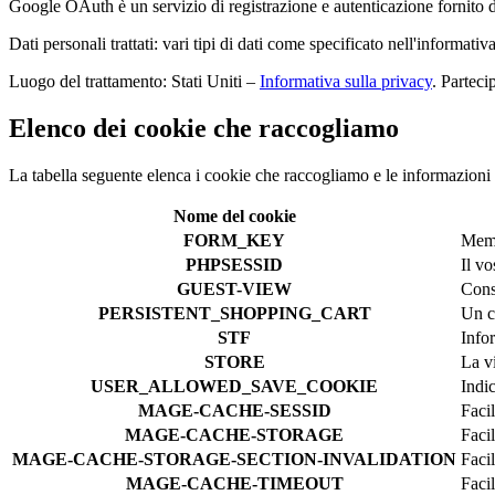
Google OAuth è un servizio di registrazione e autenticazione fornito
Dati personali trattati: vari tipi di dati come specificato nell'informativ
Luogo del trattamento: Stati Uniti –
Informativa sulla privacy
. Parteci
Elenco dei cookie che raccogliamo
La tabella seguente elenca i cookie che raccogliamo e le informazion
Nome del cookie
FORM_KEY
Memo
PHPSESSID
Il vo
GUEST-VIEW
Conse
PERSISTENT_SHOPPING_CART
Un co
STF
Infor
STORE
La vi
USER_ALLOWED_SAVE_COOKIE
Indic
MAGE-CACHE-SESSID
Faci
MAGE-CACHE-STORAGE
Faci
MAGE-CACHE-STORAGE-SECTION-INVALIDATION
Faci
MAGE-CACHE-TIMEOUT
Faci