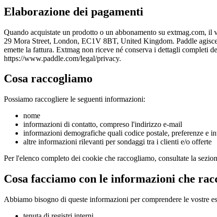
Elaborazione dei pagamenti
Quando acquistate un prodotto o un abbonamento su extmag.com, il v
29 Mora Street, London, EC1V 8BT, United Kingdom. Paddle agisce in qu
emette la fattura. Extmag non riceve né conserva i dettagli completi del
https://www.paddle.com/legal/privacy.
Cosa raccogliamo
Possiamo raccogliere le seguenti informazioni:
nome
informazioni di contatto, compreso l'indirizzo e-mail
informazioni demografiche quali codice postale, preferenze e in
altre informazioni rilevanti per sondaggi tra i clienti e/o offerte
Per l'elenco completo dei cookie che raccogliamo, consultate la sezio
Cosa facciamo con le informazioni che ra
Abbiamo bisogno di queste informazioni per comprendere le vostre esige
tenuta di registri interni.