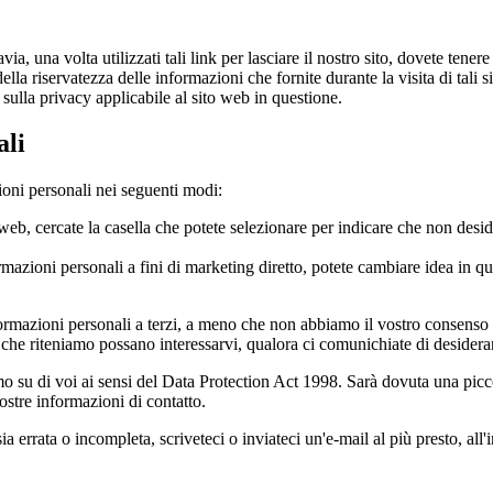
avia, una volta utilizzati tali link per lasciare il nostro sito, dovete ten
la riservatezza delle informazioni che fornite durante la visita di tali sit
 sulla privacy applicabile al sito web in questione.
ali
zioni personali nei seguenti modi:
web, cercate la casella che potete selezionare per indicare che non desid
formazioni personali a fini di marketing diretto, potete cambiare idea in
mazioni personali a terzi, a meno che non abbiamo il vostro consenso o 
 che riteniamo possano interessarvi, qualora ci comunichiate di desidera
mo su di voi ai sensi del Data Protection Act 1998. Sarà dovuta una picc
nostre informazioni di contatto.
a errata o incompleta, scriveteci o inviateci un'e-mail al più presto, al