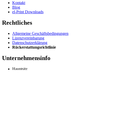
Kontakt
Blog
el-Print Downloads
Rechtliches
Allgemeine Geschäftsbedingungen
Lizenzvereinbarung
Datenschutzerklärung
Rückerstattungsrichtlinie
Unternehmensinfo
Hauptsitz
Odessa, Ukraine
info@extmag.com
Unabhängiger Entwickler und Herausgeber unserer eigenen E-
Commerce- und Desktop-Software.
Sprache
Deutsch