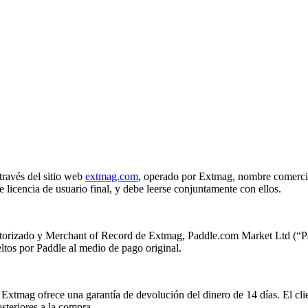
 través del sitio web
extmag.com
, operado por Extmag, nombre comercial
licencia de usuario final, y debe leerse conjuntamente con ellos.
orizado y Merchant of Record de Extmag, Paddle.com Market Ltd (“Paddl
tos por Paddle al medio de pago original.
 Extmag ofrece una garantía de devolución del dinero de 14 días. El clie
steriores a la compra.