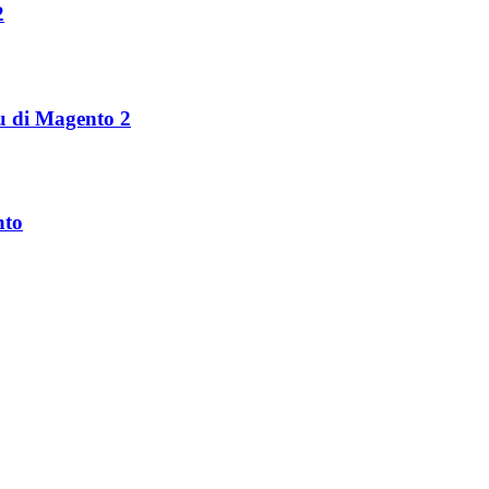
2
nu di Magento 2
nto