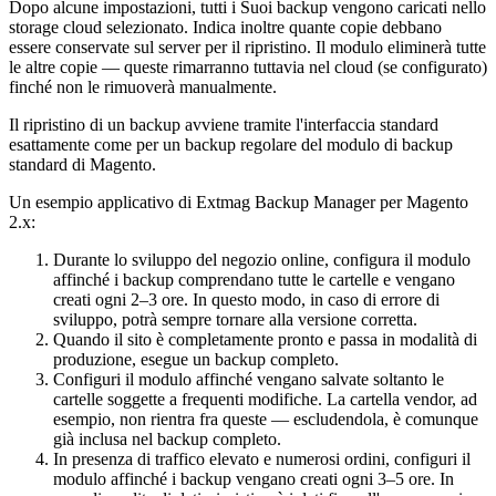
Dopo alcune impostazioni, tutti i Suoi backup vengono caricati nello
storage cloud selezionato. Indica inoltre quante copie debbano
essere conservate sul server per il ripristino. Il modulo eliminerà tutte
le altre copie — queste rimarranno tuttavia nel cloud (se configurato)
finché non le rimuoverà manualmente.
Il ripristino di un backup avviene tramite l'interfaccia standard
esattamente come per un backup regolare del modulo di backup
standard di Magento.
Un esempio applicativo di Extmag Backup Manager per Magento
2.x:
Durante lo sviluppo del negozio online, configura il modulo
affinché i backup comprendano tutte le cartelle e vengano
creati ogni 2–3 ore. In questo modo, in caso di errore di
sviluppo, potrà sempre tornare alla versione corretta.
Quando il sito è completamente pronto e passa in modalità di
produzione, esegue un backup completo.
Configuri il modulo affinché vengano salvate soltanto le
cartelle soggette a frequenti modifiche. La cartella vendor, ad
esempio, non rientra fra queste — escludendola, è comunque
già inclusa nel backup completo.
In presenza di traffico elevato e numerosi ordini, configuri il
modulo affinché i backup vengano creati ogni 3–5 ore. In