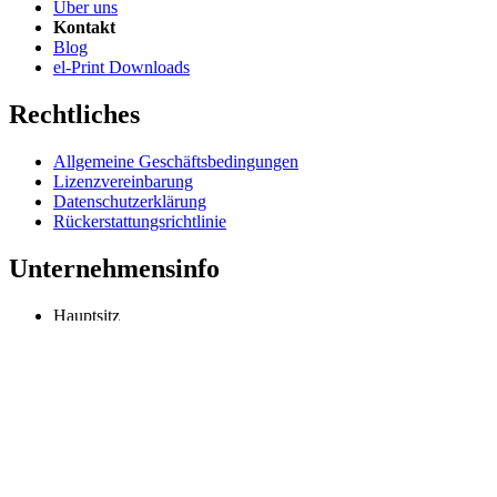
Über uns
Kontakt
Blog
el-Print Downloads
Rechtliches
Allgemeine Geschäftsbedingungen
Lizenzvereinbarung
Datenschutzerklärung
Rückerstattungsrichtlinie
Unternehmensinfo
Hauptsitz
Odessa, Ukraine
info@extmag.com
Unabhängiger Entwickler und Herausgeber unserer eigenen E-Comm
Sprache
Deutsch
Copyright © 2013–heute Extmag. Alle Rechte vorbehalten.