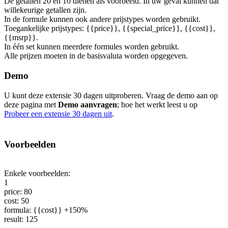
De getallen 20 en 10 dienen als voorbeeld. In uw geval kunnen dat
willekeurige getallen zijn.
In de formule kunnen ook andere prijstypes worden gebruikt.
Toegankelijke prijstypes: {{price}}, {{special_price}}, {{cost}},
{{msrp}}.
In één set kunnen meerdere formules worden gebruikt.
Alle prijzen moeten in de basisvaluta worden opgegeven.
Demo
U kunt deze extensie 30 dagen uitproberen. Vraag de demo aan op
deze pagina met
Demo aanvragen
; hoe het werkt leest u op
Probeer een extensie 30 dagen uit
.
Voorbeelden
Enkele voorbeelden:
1
price: 80
cost: 50
formula: {{cost}} +150%
result: 125