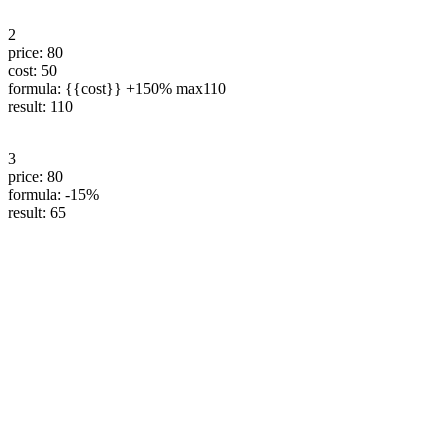
2
price: 80
cost: 50
formula: {{cost}} +150% max110
result: 110
3
price: 80
formula: -15%
result: 65