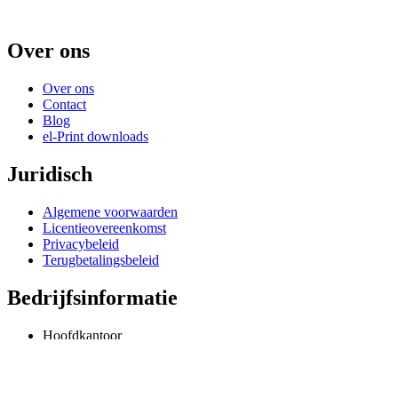
Over ons
Over ons
Contact
Blog
el-Print downloads
Juridisch
Algemene voorwaarden
Licentieovereenkomst
Privacybeleid
Terugbetalingsbeleid
Bedrijfsinformatie
Hoofdkantoor
Odessa, Oekraïne
info@extmag.com
Onafhankelijke ontwikkelaar en uitgever van onze eigen e-