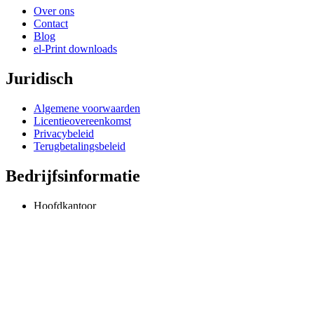
Over ons
Contact
Blog
el-Print downloads
Juridisch
Algemene voorwaarden
Licentieovereenkomst
Privacybeleid
Terugbetalingsbeleid
Bedrijfsinformatie
Hoofdkantoor
Odessa, Oekraïne
info@extmag.com
Onafhankelijke ontwikkelaar en uitgever van onze eigen e-commerce-
Taal
Nederlands