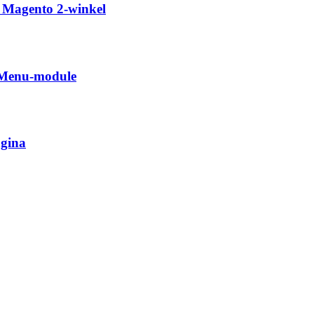
w Magento 2-winkel
s Menu-module
agina