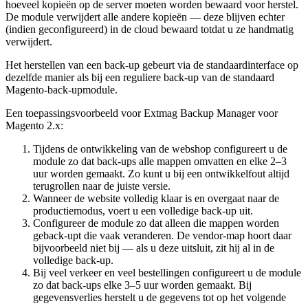
hoeveel kopieën op de server moeten worden bewaard voor herstel.
De module verwijdert alle andere kopieën — deze blijven echter
(indien geconfigureerd) in de cloud bewaard totdat u ze handmatig
verwijdert.
Het herstellen van een back-up gebeurt via de standaardinterface op
dezelfde manier als bij een reguliere back-up van de standaard
Magento-back-upmodule.
Een toepassingsvoorbeeld voor Extmag Backup Manager voor
Magento 2.x:
Tijdens de ontwikkeling van de webshop configureert u de
module zo dat back-ups alle mappen omvatten en elke 2–3
uur worden gemaakt. Zo kunt u bij een ontwikkelfout altijd
terugrollen naar de juiste versie.
Wanneer de website volledig klaar is en overgaat naar de
productiemodus, voert u een volledige back-up uit.
Configureer de module zo dat alleen die mappen worden
geback-upt die vaak veranderen. De vendor-map hoort daar
bijvoorbeeld niet bij — als u deze uitsluit, zit hij al in de
volledige back-up.
Bij veel verkeer en veel bestellingen configureert u de module
zo dat back-ups elke 3–5 uur worden gemaakt. Bij
gegevensverlies herstelt u de gegevens tot op het volgende