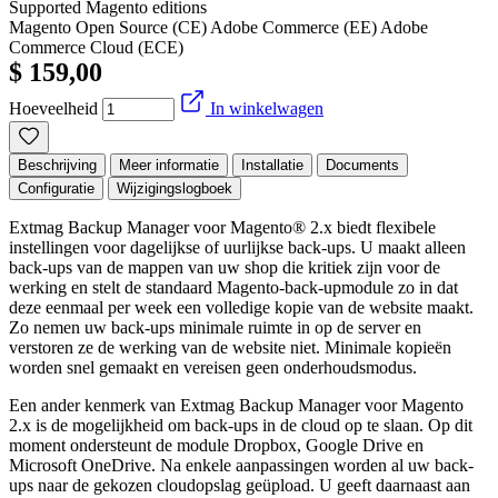
Supported Magento editions
Magento Open Source (CE)
Adobe Commerce (EE)
Adobe
Commerce Cloud (ECE)
$ 159,00
Hoeveelheid
In winkelwagen
Beschrijving
Meer informatie
Installatie
Documents
Configuratie
Wijzigingslogboek
Extmag Backup Manager voor Magento® 2.x biedt flexibele
instellingen voor dagelijkse of uurlijkse back-ups. U maakt alleen
back-ups van de mappen van uw shop die kritiek zijn voor de
werking en stelt de standaard Magento-back-upmodule zo in dat
deze eenmaal per week een volledige kopie van de website maakt.
Zo nemen uw back-ups minimale ruimte in op de server en
verstoren ze de werking van de website niet. Minimale kopieën
worden snel gemaakt en vereisen geen onderhoudsmodus.
Een ander kenmerk van Extmag Backup Manager voor Magento
2.x is de mogelijkheid om back-ups in de cloud op te slaan. Op dit
moment ondersteunt de module Dropbox, Google Drive en
Microsoft OneDrive. Na enkele aanpassingen worden al uw back-
ups naar de gekozen cloudopslag geüpload. U geeft daarnaast aan