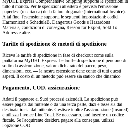
MyDHL Express Comprehensive Shipping supporta le spedizioni in
tutto il mondo. Per le spedizioni all'estero è prevista l'emissione
paperless (o cartacea) della fattura doganale (International Invoice).
A tal fine, l'estensione supporta le seguenti impostazioni: codici
Harmonized e ScheduleB, Dangerous Goods e Hazardous
Materials, condizioni di consegna, Reason for Export, Sold To
Address e altre.
Tariffe di spedizione & metodi di spedizione
Riceva le tariffe di spedizione in fase di checkout come sulla
piattaforma MyDHL Express. Le tariffe di spedizione dipendono di
solito da assicurazione, valore dichiarato del pacco, peso,
dimensioni, ecc. — la nostra estensione tiene conto di tutti questi
aspetti. Il costo di un metodo può essere sia statico che dinamico.
Pagamento, COD, assicurazione
Adatti il pagatore ai Suoi processi aziendali. La spedizione può
essere pagata dal mittente o da una terza parte, dazi e tasse sia dal
destinatario sia dal mittente. Gestisce inoltre l'assicurazione (Insured)
e utilizza Invoice Line Total. Se necessario, può inserire un codice
fiscale. Se l'acquirente desidera pagare alla consegna, utilizzi
l'opzione COD.