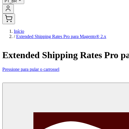
PT_BR
Início
/
Extended Shipping Rates Pro para Magento® 2.x
Extended Shipping Rates Pro p
Pressione para pular o carrossel