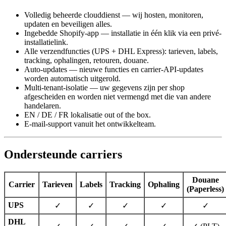
Volledig beheerde clouddienst — wij hosten, monitoren,
updaten en beveiligen alles.
Ingebedde Shopify-app — installatie in één klik via een privé-
installatielink.
Alle verzendfuncties (UPS + DHL Express): tarieven, labels,
tracking, ophalingen, retouren, douane.
Auto-updates — nieuwe functies en carrier-API-updates
worden automatisch uitgerold.
Multi-tenant-isolatie — uw gegevens zijn per shop
afgescheiden en worden niet vermengd met die van andere
handelaren.
EN / DE / FR lokalisatie out of the box.
E-mail-support vanuit het ontwikkelteam.
Ondersteunde carriers
Douane
Carrier
Tarieven
Labels
Tracking
Ophaling
(Paperless)
UPS
✓
✓
✓
✓
✓
DHL