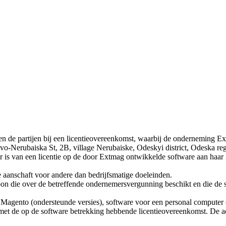
n de partijen bij een licentieovereenkomst, waarbij de onderneming 
Novo-Nerubaiska St, 2B, village Nerubaiske, Odeskyi district, Odeska re
r is van een licentie op de door Extmag ontwikkelde software aan haar 
e aanschaft voor andere dan bedrijfsmatige doeleinden.
on die over de betreffende ondernemersvergunning beschikt en die de sof
 Magento (ondersteunde versies), software voor een personal computer
 met de op de software betrekking hebbende licentieovereenkomst. De ac