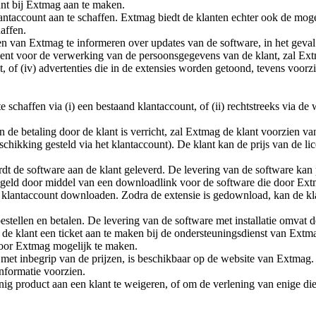
nt bij Extmag aan te maken.
lantaccount aan te schaffen. Extmag biedt de klanten echter ook de mog
affen.
en van Extmag te informeren over updates van de software, in het geva
t voor de verwerking van de persoonsgegevens van de klant, zal Extmag d
 of (iv) advertenties die in de extensies worden getoond, tevens voo
e schaffen via (i) een bestaand klantaccount, of (ii) rechtstreeks via
n de betaling door de klant is verricht, zal Extmag de klant voorzien va
schikking gesteld via het klantaccount). De klant kan de prijs van de li
rdt de software aan de klant geleverd. De levering van de software kan p
egeld door middel van een downloadlink voor de software die door Extm
klantaccount downloaden. Zodra de extensie is gedownload, kan de kla
estellen en betalen. De levering van de software met installatie omvat d
t de klant een ticket aan te maken bij de ondersteuningsdienst van Extma
 door Extmag mogelijk te maken.
met inbegrip van de prijzen, is beschikbaar op de website van Extmag.
nformatie voorzien.
g product aan een klant te weigeren, of om de verlening van enige diens