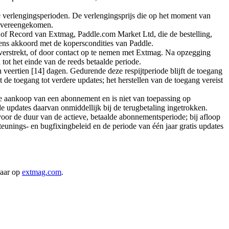
de verlengingsperioden. De verlengingsprijs die op het moment van
s overeengekomen.
f Record van Extmag, Paddle.com Market Ltd, die de bestelling,
evens akkoord met de koperscondities van Paddle.
 verstrekt, of door contact op te nemen met Extmag. Na opzegging
tot het einde van de reeds betaalde periode.
veertien [14] dagen. Gedurende deze respijtperiode blijft de toegang
de toegang tot verdere updates; het herstellen van de toegang vereist
ële aankoop van een abonnement en is niet van toepassing op
e updates daarvan onmiddellijk bij de terugbetaling ingetrokken.
or de duur van de actieve, betaalde abonnementsperiode; bij afloop
nings- en bugfixingbeleid en de periode van één jaar gratis updates
baar op
extmag.com
.