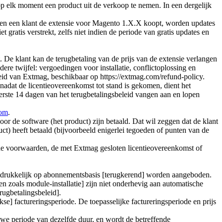
p elk moment een product uit de verkoop te nemen. In een dergelijk
dien een klant de extensie voor Magento 1.X.X koopt, worden updates
ratis verstrekt, zelfs niet indien de periode van gratis updates en
 De klant kan de terugbetaling van de prijs van de extensie verlangen
e twijfel: vergoedingen voor installatie, conflictoplossing en
eid van Extmag, beschikbaar op https://extmag.com/refund-policy.
adat de licentieovereenkomst tot stand is gekomen, dient het
erste 14 dagen van het terugbetalingsbeleid vangen aan en lopen
com
.
oor de software (het product) zijn betaald. Dat wil zeggen dat de klant
ct) heeft betaald (bijvoorbeeld enigerlei tegoeden of punten van de
mene voorwaarden, de met Extmag gesloten licentieovereenkomst of
uitdrukkelijk op abonnementsbasis [terugkerend] worden aangeboden.
 zoals module-installatie] zijn niet onderhevig aan automatische
ugbetalingsbeleid].
] factureringsperiode. De toepasselijke factureringsperiode en prijs
we periode van dezelfde duur, en wordt de betreffende