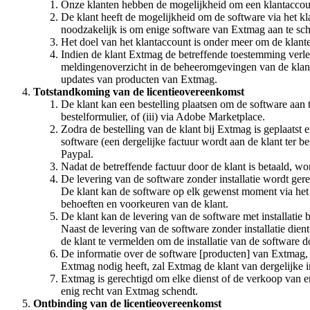
Onze klanten hebben de mogelijkheid om een klantaccou
De klant heeft de mogelijkheid om de software via het k
noodzakelijk is om enige software van Extmag aan te sch
Het doel van het klantaccount is onder meer om de klant
Indien de klant Extmag de betreffende toestemming verleen
meldingenoverzicht in de beheeromgevingen van de klant,
updates van producten van Extmag.
Totstandkoming van de licentieovereenkomst
De klant kan een bestelling plaatsen om de software aan t
bestelformulier, of (iii) via Adobe Marketplace.
Zodra de bestelling van de klant bij Extmag is geplaatst e
software (een dergelijke factuur wordt aan de klant ter be
Paypal.
Nadat de betreffende factuur door de klant is betaald, wo
De levering van de software zonder installatie wordt ger
De klant kan de software op elk gewenst moment via het 
behoeften en voorkeuren van de klant.
De klant kan de levering van de software met installatie b
Naast de levering van de software zonder installatie dien
de klant te vermelden om de installatie van de software
De informatie over de software [producten] van Extmag, 
Extmag nodig heeft, zal Extmag de klant van dergelijke i
Extmag is gerechtigd om elke dienst of de verkoop van eni
enig recht van Extmag schendt.
Ontbinding van de licentieovereenkomst