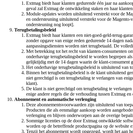
Extmag biedt haar klanten gedurende één jaar na aankoop
geval zal Extmag de ontwikkeling staken en haar klanten
Module-updates worden uitsluitend verstrekt voor de Mag
en ondersteuning uitsluitend verstrekt voor de Magento-v
ondersteuning nog loopt].
Terugbetalingsbeleid
Extmag biedt haar klanten een niet-goed-geld-terug-garan
zonder opgave van enige reden gedurende 14 dagen nadat 
aanpassingsdiensten worden niet terugbetaald. De volled
Met betrekking tot het recht van klanten-consumenten om
onderhavige terugbetalingsbeleid te worden begrepen als
gelijktijdig met de 14 dagen waarin de klant-consument g
Het onderhavige terugbetalingsbeleid is uitsluitend van t
Binnen het terugbetalingsbeleid is de klant uitsluitend g
niet gerechtigd is om terugbetaling te verlangen van eni
klant).
De klant is niet gerechtigd om terugbetaling te verlange
enige andere regels die de verhouding tussen Extmag en d
Abonnement en automatische verlenging
Deze abonnementsvoorwaarden zijn uitsluitend van toepa
Producten die als eenmalige aankoop worden aangeboden [
verlenging en blijven onderworpen aan de overige bepal
Sommige licenties op de door Extmag ontwikkelde softwar
worden op de betreffende productpagina op de website
Tenzij het abonnement wordt opgezegd, wordt het aan het