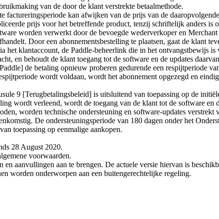
ebruikmaking van de door de klant verstrekte betaalmethode.
rste factureringsperiode kan afwijken van de prijs van de daaropvolgen
iceerde prijs voor het betreffende product, tenzij schriftelijk anders i
ftware worden verwerkt door de bevoegde wederverkoper en Merchant o
afhandelt. Door een abonnementsbestelling te plaatsen, gaat de klant t
het klantaccount, de Paddle-beheerlink die in het ontvangstbewijs is
cht, en behoudt de klant toegang tot de software en de updates daarvan 
Paddle] de betaling opnieuw proberen gedurende een respijtperiode van 
respijtperiode wordt voldaan, wordt het abonnement opgezegd en eindigt 
sule 9 [Terugbetalingsbeleid] is uitsluitend van toepassing op de initi
ling wordt verleend, wordt de toegang van de klant tot de software en d
en, worden technische ondersteuning en software-updates verstrekt vo
enkomstig. De ondersteuningsperiode van 180 dagen onder het Ondersteu
d van toepassing op eenmalige aankopen.
inds 28 August 2020.
algemene voorwaarden.
n en aanvullingen aan te brengen. De actuele versie hiervan is beschik
nen worden onderworpen aan een buitengerechtelijke regeling.