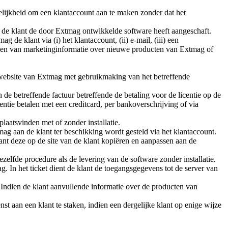
elijkheid om een klantaccount aan te maken zonder dat het
l de klant de door Extmag ontwikkelde software heeft aangeschaft.
e klant via (i) het klantaccount, (ii) e-mail, (iii) een
rzien van marketinginformatie over nieuwe producten van Extmag of
 de website van Extmag met gebruikmaking van het betreffende
n de betreffende factuur betreffende de betaling voor de licentie op de
centie betalen met een creditcard, per bankoverschrijving of via
laatsvinden met of zonder installatie.
ag aan de klant ter beschikking wordt gesteld via het klantaccount.
nt deze op de site van de klant kopiëren en aanpassen aan de
ezelfde procedure als de levering van de software zonder installatie.
g. In het ticket dient de klant de toegangsgegevens tot de server van
 Indien de klant aanvullende informatie over de producten van
t aan een klant te staken, indien een dergelijke klant op enige wijze