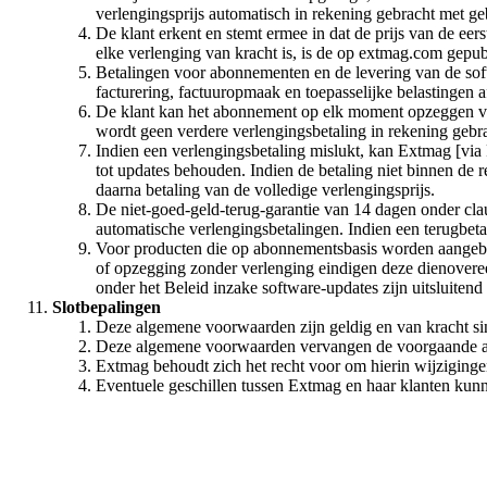
verlengingsprijs automatisch in rekening gebracht met g
De klant erkent en stemt ermee in dat de prijs van de ee
elke verlenging van kracht is, is de op extmag.com gepubl
Betalingen voor abonnementen en de levering van de so
facturering, factuuropmaak en toepasselijke belastingen 
De klant kan het abonnement op elk moment opzeggen via 
wordt geen verdere verlengingsbetaling in rekening gebra
Indien een verlengingsbetaling mislukt, kan Extmag [via 
tot updates behouden. Indien de betaling niet binnen de 
daarna betaling van de volledige verlengingsprijs.
De niet-goed-geld-terug-garantie van 14 dagen onder clau
automatische verlengingsbetalingen. Indien een terugbeta
Voor producten die op abonnementsbasis worden aangebod
of opzegging zonder verlenging eindigen deze dienovere
onder het Beleid inzake software-updates zijn uitsluiten
Slotbepalingen
Deze algemene voorwaarden zijn geldig en van kracht s
Deze algemene voorwaarden vervangen de voorgaande 
Extmag behoudt zich het recht voor om hierin wijziginge
Eventuele geschillen tussen Extmag en haar klanten kun