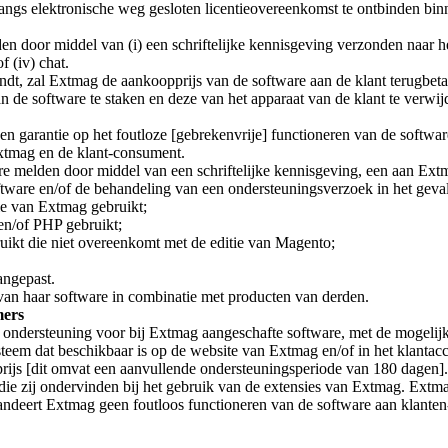
langs elektronische weg gesloten licentieovereenkomst te ontbinden bin
 door middel van (i) een schriftelijke kennisgeving verzonden naar he
 (iv) chat.
dt, zal Extmag de aankoopprijs van de software aan de klant terugbetal
n de software te staken en deze van het apparaat van de klant te verwij
n garantie op het foutloze [gebrekenvrije] functioneren van de softwar
xtmag en de klant-consument.
e melden door middel van een schriftelijke kennisgeving, een aan Ext
tware en/of de behandeling van een ondersteuningsverzoek in het geval
sie van Extmag gebruikt;
 en/of PHP gebruikt;
ruikt die niet overeenkomt met de editie van Magento;
angepast.
 van haar software in combinatie met producten van derden.
mers
ondersteuning voor bij Extmag aangeschafte software, met de mogelijkhe
steem dat beschikbaar is op de website van Extmag en/of in het klantac
rijs [dit omvat een aanvullende ondersteuningsperiode van 180 dagen]
ie zij ondervinden bij het gebruik van de extensies van Extmag. Extmag
deert Extmag geen foutloos functioneren van de software aan klanten-