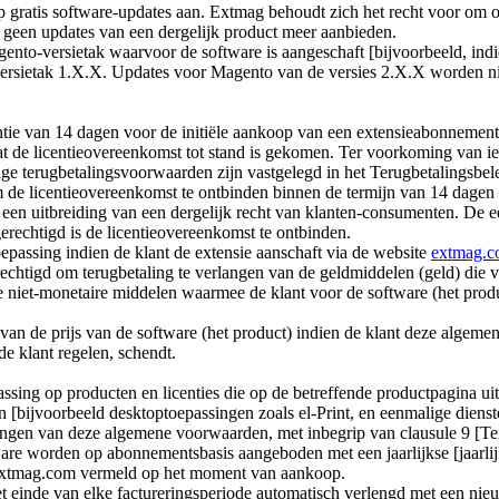
 gratis software-updates aan. Extmag behoudt zich het recht voor om o
 geen updates van een dergelijk product meer aanbieden.
ento-versietak waarvoor de software is aangeschaft [bijvoorbeeld, in
ersietak 1.X.X. Updates voor Magento van de versies 2.X.X worden niet g
tie van 14 dagen voor de initiële aankoop van een extensieabonnement.
de licentieovereenkomst tot stand is gekomen. Ter voorkoming van ieder
ige terugbetalingsvoorwaarden zijn vastgelegd in het Terugbetalingsbel
 de licentieovereenkomst te ontbinden binnen de termijn van 14 dagen n
 een uitbreiding van een dergelijk recht van klanten-consumenten. De e
erechtigd is de licentieovereenkomst te ontbinden.
oepassing indien de klant de extensie aanschaft via de website
extmag.
erechtigd om terugbetaling te verlangen van de geldmiddelen (geld) die v
ge niet-monetaire middelen waarmee de klant voor de software (het produ
n van de prijs van de software (het product) indien de klant deze alge
e klant regelen, schendt.
ssing op producten en licenties die op de betreffende productpagina 
bijvoorbeeld desktoptoepassingen zoals el-Print, en eenmalige diensten
ingen van deze algemene voorwaarden, met inbegrip van clausule 9 [Ter
e worden op abonnementsbasis aangeboden met een jaarlijkse [jaarlijkse
 extmag.com vermeld op het moment van aankoop.
 einde van elke factureringsperiode automatisch verlengd met een nieu