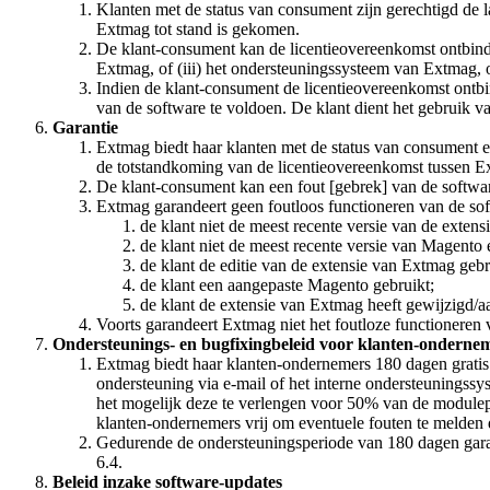
Klanten met de status van consument zijn gerechtigd de 
Extmag tot stand is gekomen.
De klant-consument kan de licentieovereenkomst ontbinden
Extmag, of (iii) het ondersteuningssysteem van Extmag, of
Indien de klant-consument de licentieovereenkomst ontbin
van de software te voldoen. De klant dient het gebruik va
Garantie
Extmag biedt haar klanten met de status van consument ee
de totstandkoming van de licentieovereenkomst tussen E
De klant-consument kan een fout [gebrek] van de softwar
Extmag garandeert geen foutloos functioneren van de sof
de klant niet de meest recente versie van de exten
de klant niet de meest recente versie van Magento
de klant de editie van de extensie van Extmag geb
de klant een aangepaste Magento gebruikt;
de klant de extensie van Extmag heeft gewijzigd/a
Voorts garandeert Extmag niet het foutloze functioneren
Ondersteunings- en bugfixingbeleid voor klanten-onderne
Extmag biedt haar klanten-ondernemers 180 dagen gratis 
ondersteuning via e-mail of het interne ondersteuningssy
het mogelijk deze te verlengen voor 50% van de modulep
klanten-ondernemers vrij om eventuele fouten te melden d
Gedurende de ondersteuningsperiode van 180 dagen garan
6.4.
Beleid inzake software-updates