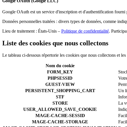
Google OAuth (Google LLC)
Google OAuth est un service d'inscription et d'authentification four
Données personnelles traitées : divers types de données, comme indiqué
Lieu de traitement : États-Unis –
Politique de confidentialité
. Particip
Liste des cookies que nous collectons
Le tableau ci-dessous répertorie les cookies que nous collectons et les 
Nom du cookie
FORM_KEY
Stock
PHPSESSID
Votre
GUEST-VIEW
Perm
PERSISTENT_SHOPPING_CART
Un l
STF
Info
STORE
La v
USER_ALLOWED_SAVE_COOKIE
Indiq
MAGE-CACHE-SESSID
Faci
MAGE-CACHE-STORAGE
Faci