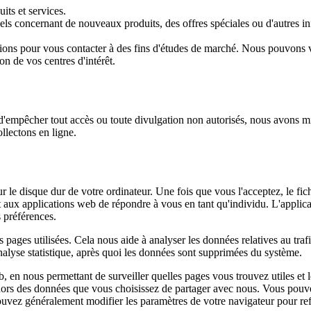
its et services.
oncernant de nouveaux produits, des offres spéciales ou d'autres inform
ions pour vous contacter à des fins d'études de marché. Nous pouvons v
on de vos centres d'intérêt.
d'empêcher tout accès ou toute divulgation non autorisés, nous avons mi
llectons en ligne.
ur le disque dur de votre ordinateur. Une fois que vous l'acceptez, le fich
nt aux applications web de répondre à vous en tant qu'individu. L'applica
 préférences.
es pages utilisées. Cela nous aide à analyser les données relatives au tra
analyse statistique, après quoi les données sont supprimées du système.
b, en nous permettant de surveiller quelles pages vous trouvez utiles e
hors des données que vous choisissez de partager avec nous. Vous pouvez
vez généralement modifier les paramètres de votre navigateur pour refu