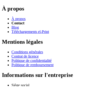
À propos
À propos
Contact
Blog
Téléchargements el-Print
Mentions légales
Conditions générales
Contrat de licence
Politique de confidentialité
Politique de remboursement
Informations sur l'entreprise
Siège social
Odessa, Ukraine
info@extmag.com
Développeur et éditeur indépendant de nos propres logiciels e-
commerce et de bureau.