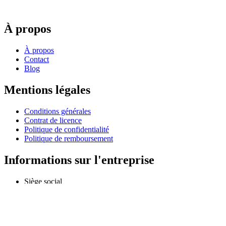
À propos
À propos
Contact
Blog
Mentions légales
Conditions générales
Contrat de licence
Politique de confidentialité
Politique de remboursement
Informations sur l'entreprise
Siège social
Odessa, Ukraine
info@extmag.com
Développeur et éditeur indépendant de nos propres logiciels e-
commerce et de bureau.