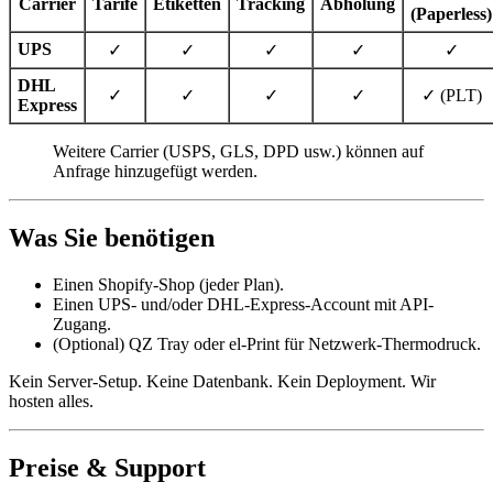
Carrier
Tarife
Etiketten
Tracking
Abholung
(Paperless)
UPS
✓
✓
✓
✓
✓
DHL
✓
✓
✓
✓
✓ (PLT)
Express
Weitere Carrier (USPS, GLS, DPD usw.) können auf
Anfrage hinzugefügt werden.
Was Sie benötigen
Einen Shopify-Shop (jeder Plan).
Einen UPS- und/oder DHL-Express-Account mit API-
Zugang.
(Optional) QZ Tray oder el-Print für Netzwerk-Thermodruck.
Kein Server-Setup. Keine Datenbank. Kein Deployment. Wir
hosten alles.
Preise & Support