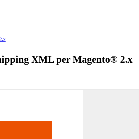
2.x
hipping XML per Magento® 2.x