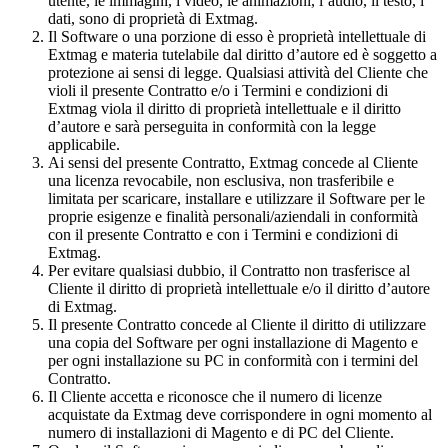
utente, le immagini, i video, le animazioni, l’audio, il testo, i
dati, sono di proprietà di Extmag.
Il Software o una porzione di esso è proprietà intellettuale di
Extmag e materia tutelabile dal diritto d’autore ed è soggetto a
protezione ai sensi di legge. Qualsiasi attività del Cliente che
violi il presente Contratto e/o i Termini e condizioni di
Extmag viola il diritto di proprietà intellettuale e il diritto
d’autore e sarà perseguita in conformità con la legge
applicabile.
Ai sensi del presente Contratto, Extmag concede al Cliente
una licenza revocabile, non esclusiva, non trasferibile e
limitata per scaricare, installare e utilizzare il Software per le
proprie esigenze e finalità personali/aziendali in conformità
con il presente Contratto e con i Termini e condizioni di
Extmag.
Per evitare qualsiasi dubbio, il Contratto non trasferisce al
Cliente il diritto di proprietà intellettuale e/o il diritto d’autore
di Extmag.
Il presente Contratto concede al Cliente il diritto di utilizzare
una copia del Software per ogni installazione di Magento e
per ogni installazione su PC in conformità con i termini del
Contratto.
Il Cliente accetta e riconosce che il numero di licenze
acquistate da Extmag deve corrispondere in ogni momento al
numero di installazioni di Magento e di PC del Cliente.