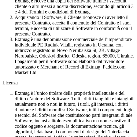
Extmag e riceve una copia del Software tramite l’Account
cliente o altri mezzi a nostra discrezione, secondo gli articoli 3
e 4 dei Termini e condizioni di Extmag.
Acquistando il Software, il Cliente riconosce di aver letto il
presente Contratto, accetta il contenuto del Contratto e i suoi
termini, e accetta di utilizzare il Software in conformità con il
presente Contratto.
Extmag è una denominazione commerciale dell’imprenditore
individuale PE Rudiuk Vitalii, registrato in Ucraina, con
indirizzo registrato in Novo-Nerubaiska St, 2B, village
Nerubaiske, Odeskyi district, Odeska region, 65000, Ukraine.
I pagamenti per il Software sono elaborati dal rivenditore
autorizzato e Merchant of Record di Extmag, Paddle.com
Market Ltd.
Licenza
Extmag è l’unico titolare della proprietà intellettuale e del
diritto d’autore del Software. Tutti i diritti tangibili e intangibili
attualmente noti o noti in futuro, i titoli, gli interessi, i diritti
d’autore e i diritti morali sul Software, tutti i componenti logici
e tecnici del Software che costituiscono parti integranti di tale
Software, inclusi a titolo esemplificativo ma non esaustivo il
codice oggetto e sorgente, la documentazione tecnica, gli
algoritmi, i database, i componenti di design dell’interfaccia