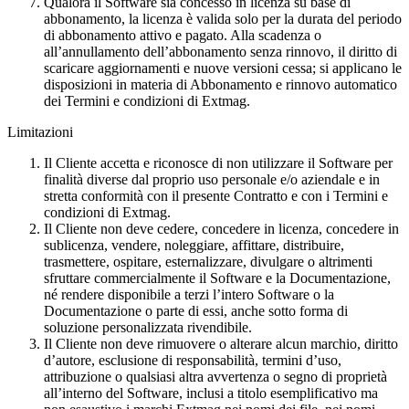
Qualora il Software sia concesso in licenza su base di
abbonamento, la licenza è valida solo per la durata del periodo
di abbonamento attivo e pagato. Alla scadenza o
all’annullamento dell’abbonamento senza rinnovo, il diritto di
scaricare aggiornamenti e nuove versioni cessa; si applicano le
disposizioni in materia di Abbonamento e rinnovo automatico
dei Termini e condizioni di Extmag.
Limitazioni
Il Cliente accetta e riconosce di non utilizzare il Software per
finalità diverse dal proprio uso personale e/o aziendale e in
stretta conformità con il presente Contratto e con i Termini e
condizioni di Extmag.
Il Cliente non deve cedere, concedere in licenza, concedere in
sublicenza, vendere, noleggiare, affittare, distribuire,
trasmettere, ospitare, esternalizzare, divulgare o altrimenti
sfruttare commercialmente il Software e la Documentazione,
né rendere disponibile a terzi l’intero Software o la
Documentazione o parte di essi, anche sotto forma di
soluzione personalizzata rivendibile.
Il Cliente non deve rimuovere o alterare alcun marchio, diritto
d’autore, esclusione di responsabilità, termini d’uso,
attribuzione o qualsiasi altra avvertenza o segno di proprietà
all’interno del Software, inclusi a titolo esemplificativo ma