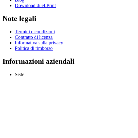
Download di el-Print
Note legali
Termini e condizioni
Contratto di licenza
Informativa sulla privacy
Politica di rimborso
Informazioni aziendali
Sede
Odessa, Ucraina
info@extmag.com
Sviluppatore ed editore indipendente del nostro software e-
commerce e desktop.
Lingua
Italiano
Copyright © 2013–oggi Extmag. Tutti i diritti riservati.