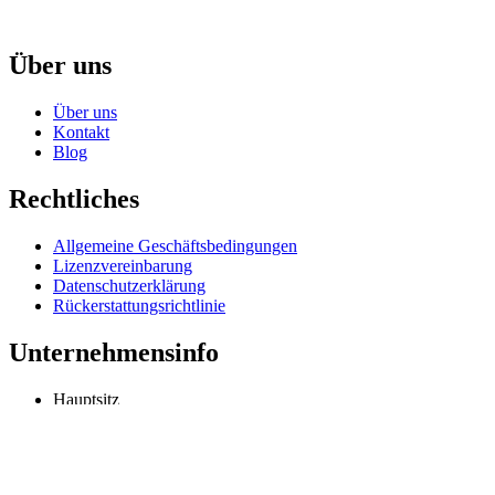
Über uns
Über uns
Kontakt
Blog
Rechtliches
Allgemeine Geschäftsbedingungen
Lizenzvereinbarung
Datenschutzerklärung
Rückerstattungsrichtlinie
Unternehmensinfo
Hauptsitz
Odessa, Ukraine
info@extmag.com
Unabhängiger Entwickler und Herausgeber unserer eigenen E-