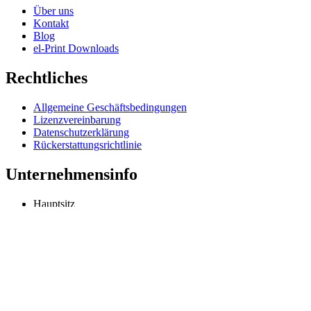
Über uns
Kontakt
Blog
el-Print Downloads
Rechtliches
Allgemeine Geschäftsbedingungen
Lizenzvereinbarung
Datenschutzerklärung
Rückerstattungsrichtlinie
Unternehmensinfo
Hauptsitz
Odessa, Ukraine
info@extmag.com
Unabhängiger Entwickler und Herausgeber unserer eigenen E-Comm
Sprache
Deutsch