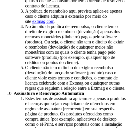
quais o cliente – consumidor tem o direito de resolver o
contrato de licença.
A política de reembolso aqui prevista aplica-se apenas
caso o cliente adquira a extensão por meio do
site
extmag.com
.
No âmbito da política de reembolso, o cliente tem o
direito de exigir o reembolso (devolução) apenas dos
recursos monetários (dinheiro) pagos pelo software
(produto). Ou seja, o cliente não tem o direito de exigir
o reembolso (devolução) de quaisquer meios não
monetários com os quais o cliente tenha pago pelo
software (produto) (por exemplo, qualquer tipo de
créditos ou pontos do cliente).
O cliente não tem o direito de exigir o reembolso
(devolução) do preço do software (produto) caso o
cliente viole estes termos e condições, o contrato de
licença celebrado com a Extmag ou quaisquer outras
regras que regulem a relação entre a Extmag e o cliente.
Assinatura e Renovação Automática
Estes termos de assinatura aplicam-se apenas a produtos
e licenças que sejam explicitamente oferecidos em
regime de assinatura [recorrente] em sua respectiva
página de produto. Os produtos oferecidos como
compra única [por exemplo, aplicativos de desktop
como o el-Print, e serviços pontuais como a instalação