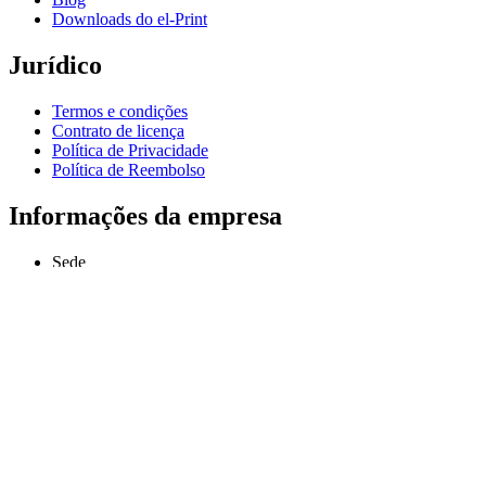
Downloads do el-Print
Jurídico
Termos e condições
Contrato de licença
Política de Privacidade
Política de Reembolso
Informações da empresa
Sede
Odessa, Ucrânia
info@extmag.com
Desenvolvedora e publicadora independente do nosso próprio
software de e-commerce e desktop.
Idioma
Português (Brasil)
Copyright © 2013–presente Extmag. Todos os direitos reservados.