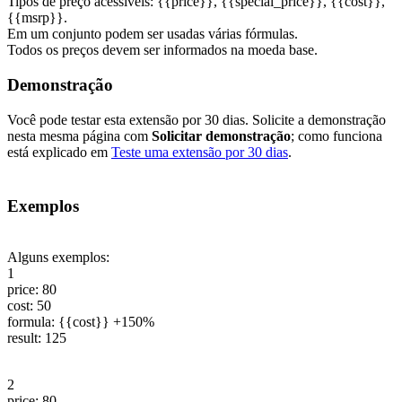
Tipos de preço acessíveis: {{price}}, {{special_price}}, {{cost}},
{{msrp}}.
Em um conjunto podem ser usadas várias fórmulas.
Todos os preços devem ser informados na moeda base.
Demonstração
Você pode testar esta extensão por 30 dias. Solicite a demonstração
nesta mesma página com
Solicitar demonstração
; como funciona
está explicado em
Teste uma extensão por 30 dias
.
Exemplos
Alguns exemplos:
1
price: 80
cost: 50
formula: {{cost}} +150%
result: 125
2
price: 80