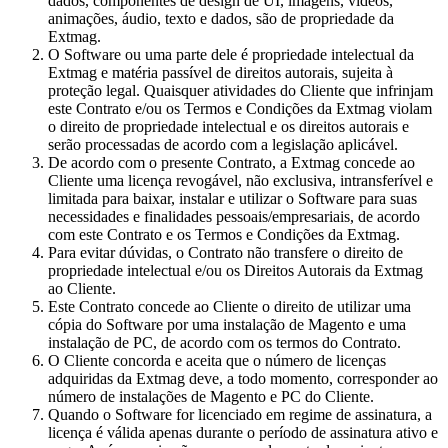
dados, componentes de design de UI, imagens, vídeos,
animações, áudio, texto e dados, são de propriedade da
Extmag.
O Software ou uma parte dele é propriedade intelectual da
Extmag e matéria passível de direitos autorais, sujeita à
proteção legal. Quaisquer atividades do Cliente que infrinjam
este Contrato e/ou os Termos e Condições da Extmag violam
o direito de propriedade intelectual e os direitos autorais e
serão processadas de acordo com a legislação aplicável.
De acordo com o presente Contrato, a Extmag concede ao
Cliente uma licença revogável, não exclusiva, intransferível e
limitada para baixar, instalar e utilizar o Software para suas
necessidades e finalidades pessoais/empresariais, de acordo
com este Contrato e os Termos e Condições da Extmag.
Para evitar dúvidas, o Contrato não transfere o direito de
propriedade intelectual e/ou os Direitos Autorais da Extmag
ao Cliente.
Este Contrato concede ao Cliente o direito de utilizar uma
cópia do Software por uma instalação de Magento e uma
instalação de PC, de acordo com os termos do Contrato.
O Cliente concorda e aceita que o número de licenças
adquiridas da Extmag deve, a todo momento, corresponder ao
número de instalações de Magento e PC do Cliente.
Quando o Software for licenciado em regime de assinatura, a
licença é válida apenas durante o período de assinatura ativo e