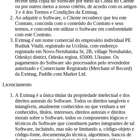
recebe uma cópia do Software por meio da Conta do Cliente
ou por outros meios a nosso critério, de acordo com os artigos
3 e 4 dos Termos e Condições da Extmag.
Ao adquirir o Software, o Cliente reconhece que leu este
Contrato, concorda com o conteúdo do Contrato e seus
termos, e concorda em utilizar o Software em conformidade
com este Contrato.
Extmag é um nome comercial do empresário individual PE
Rudiuk Vitalii, registrado na Ucrânia, com endereço
registrado em Novo-Nerubaiska St, 2B, village Nerubaiske,
Odeskyi district, Odeska region, 65000, Ukraine. Os
pagamentos do Software são processados pelo revendedor
autorizado e Comerciante Registrado (Merchant of Record)
da Extmag, Paddle.com Market Ltd.
Licenciamento
A Extmag é a única titular da propriedade intelectual e dos
direitos autorais do Software. Todos os direitos tangíveis e
intangíveis, atualmente conhecidos ou que venham a ser
conhecidos, títulos, interesses, direitos autorais e direitos
morais sobre o Software, todos os componentes lógicos e
técnicos do Software que constituem partes integrantes de tal
Software, incluindo, mas não se limitando a, código-objeto e
código-fonte, documentação técnica, algoritmos, bancos de