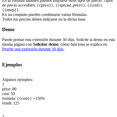
En la fórmula también pueden utilizarse otros tipos de precio. Tipos
de precio accesibles: {{price}}, {{special_price}}, {{cost}},
{{msrp}}.
En un conjunto pueden combinarse varias fórmulas.
Todos los precios deben indicarse en la divisa base.
Demo
Puede probar esta extensión durante 30 días. Solicite la demo en esta
misma página con
Solicitar demo
; cómo funciona se explica en
Pruebe una extensión durante 30 días
.
Ejemplos
Algunos ejemplos:
1
price: 80
cost: 50
formula: {{cost}} +150%
result: 125
2