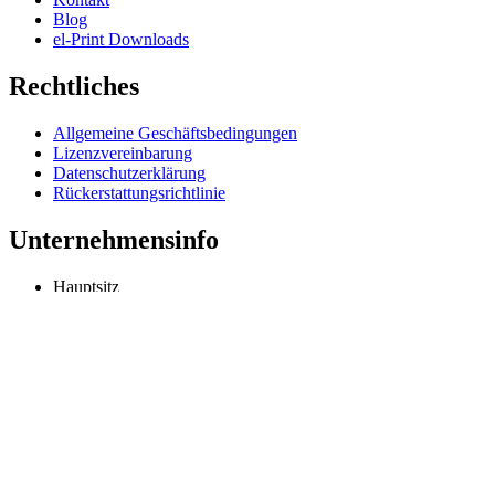
Blog
el-Print Downloads
Rechtliches
Allgemeine Geschäftsbedingungen
Lizenzvereinbarung
Datenschutzerklärung
Rückerstattungsrichtlinie
Unternehmensinfo
Hauptsitz
Odessa, Ukraine
info@extmag.com
Unabhängiger Entwickler und Herausgeber unserer eigenen E-
Commerce- und Desktop-Software.
Sprache
Deutsch
Copyright © 2013–heute Extmag. Alle Rechte vorbehalten.