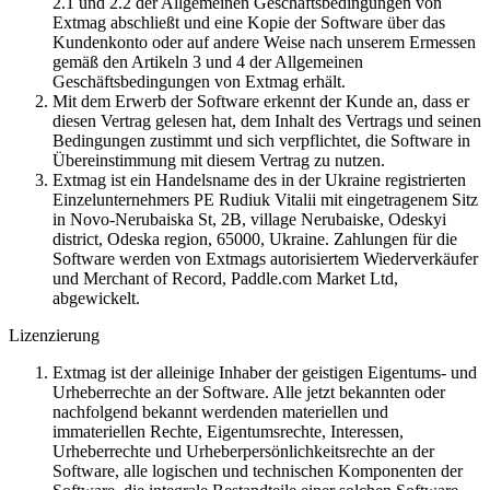
2.1 und 2.2 der Allgemeinen Geschäftsbedingungen von
Extmag abschließt und eine Kopie der Software über das
Kundenkonto oder auf andere Weise nach unserem Ermessen
gemäß den Artikeln 3 und 4 der Allgemeinen
Geschäftsbedingungen von Extmag erhält.
Mit dem Erwerb der Software erkennt der Kunde an, dass er
diesen Vertrag gelesen hat, dem Inhalt des Vertrags und seinen
Bedingungen zustimmt und sich verpflichtet, die Software in
Übereinstimmung mit diesem Vertrag zu nutzen.
Extmag ist ein Handelsname des in der Ukraine registrierten
Einzelunternehmers PE Rudiuk Vitalii mit eingetragenem Sitz
in Novo-Nerubaiska St, 2B, village Nerubaiske, Odeskyi
district, Odeska region, 65000, Ukraine. Zahlungen für die
Software werden von Extmags autorisiertem Wiederverkäufer
und Merchant of Record, Paddle.com Market Ltd,
abgewickelt.
Lizenzierung
Extmag ist der alleinige Inhaber der geistigen Eigentums- und
Urheberrechte an der Software. Alle jetzt bekannten oder
nachfolgend bekannt werdenden materiellen und
immateriellen Rechte, Eigentumsrechte, Interessen,
Urheberrechte und Urheberpersönlichkeitsrechte an der
Software, alle logischen und technischen Komponenten der