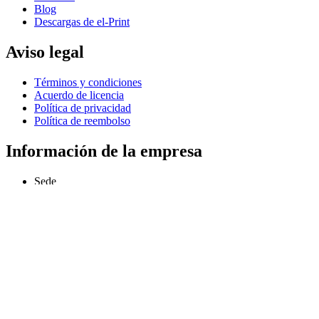
Blog
Descargas de el-Print
Aviso legal
Términos y condiciones
Acuerdo de licencia
Política de privacidad
Política de reembolso
Información de la empresa
Sede
Odesa, Ucrania
info@extmag.com
Desarrollador y editor independiente de nuestro propio software de
comercio electrónico y de escritorio.
Idioma
Español
Copyright © 2013–presente Extmag. Todos los derechos reservados.