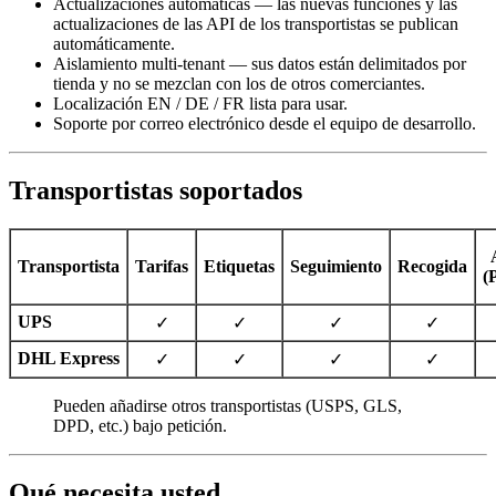
Actualizaciones automáticas — las nuevas funciones y las
actualizaciones de las API de los transportistas se publican
automáticamente.
Aislamiento multi-tenant — sus datos están delimitados por
tienda y no se mezclan con los de otros comerciantes.
Localización EN / DE / FR lista para usar.
Soporte por correo electrónico desde el equipo de desarrollo.
Transportistas soportados
Transportista
Tarifas
Etiquetas
Seguimiento
Recogida
(
UPS
✓
✓
✓
✓
DHL Express
✓
✓
✓
✓
Pueden añadirse otros transportistas (USPS, GLS,
DPD, etc.) bajo petición.
Qué necesita usted