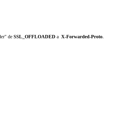
der" de
SSL_OFFLOADED
a
X-Forwarded-Proto
.