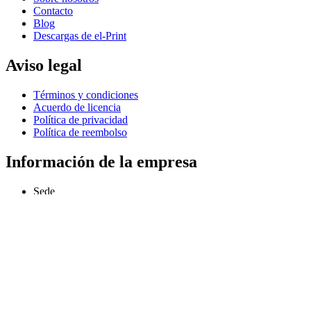
Contacto
Blog
Descargas de el-Print
Aviso legal
Términos y condiciones
Acuerdo de licencia
Política de privacidad
Política de reembolso
Información de la empresa
Sede
Odesa, Ucrania
info@extmag.com
Desarrollador y editor independiente de nuestro propio software de com
Idioma
Español
Copyright © 2013–presente Extmag. Todos los derechos reservados.